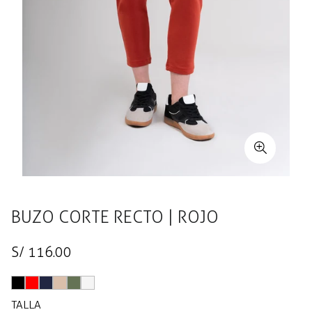
BUZO CORTE RECTO | ROJO
Precio
S/ 116.00
regular
TALLA