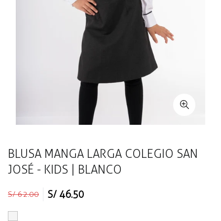
BLUSA MANGA LARGA COLEGIO SAN
JOSÉ - KIDS | BLANCO
Precio
Precio
S/ 46.50
S/ 62.00
regular
de
venta