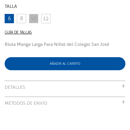
TALLA
6
8
10
12
GUÍA DE TALLAS
Blusa Manga Larga Para Niñas del Colegio San José
AÑADIR AL CARRITO
DETALLES
Blusa Manga Larga Para Niñas del Colegio San José
MÉTODOS DE ENVÍO
Envío gratuito por compras mayores a S/199.00
Recojo en tienda: Gratis