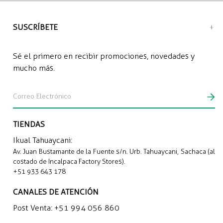
Envío a domicilio: S/12.00 soles
SUSCRÍBETE
Sé el primero en recibir promociones, novedades y
mucho más.
TIENDAS
Ikual Tahuaycani:
Av. Juan Bustamante de la Fuente s/n. Urb. Tahuaycani, Sachaca (al
costado de Incalpaca Factory Stores).
+51 933 643 178
CANALES DE ATENCIÓN
Post Venta:
+51 994 056 860