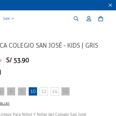
Sale
CA COLEGIO SAN JOSÉ - KIDS | GRIS
S/ 53.90
0
4
6
8
10
12
14
16
TALLAS
Unisex Para Niños Y Niñas del Colegio San José