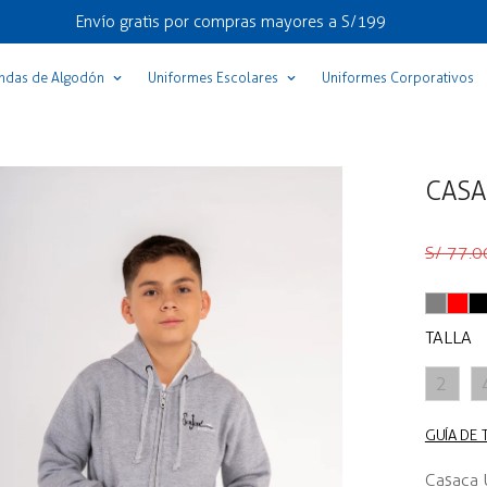
Envío gratis por compras mayores a S/199
ndas de Algodón
Uniformes Escolares
Uniformes Corporativos
CASA
Precio
Precio
S/ 77.0
regular
de
venta
TALLA
2
GUÍA DE 
Casaca 