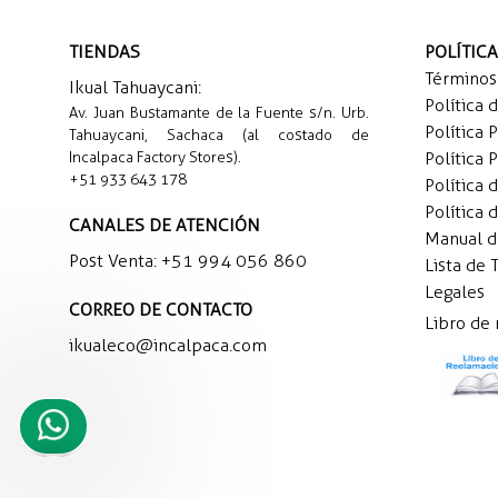
TIENDAS
POLÍTIC
Términos
Ikual Tahuaycani:
Política 
Av. Juan Bustamante de la Fuente s/n. Urb.
Política 
Tahuaycani, Sachaca (al costado de
Incalpaca Factory Stores).
Política 
+51 933 643 178
Política 
Política 
CANALES DE ATENCIÓN
Manual 
Post Venta:
+51 994 056 860
Lista de 
Legales
CORREO DE CONTACTO
Libro de
ikualeco@incalpaca.com
Necesito
ayuda