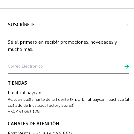
Recojo en tienda: Gratis
Envío a domicilio: S/12.00 soles
SUSCRÍBETE
Sé el primero en recibir promociones, novedades y
mucho más.
TIENDAS
Ikual Tahuaycani:
Av. Juan Bustamante de la Fuente s/n. Urb. Tahuaycani, Sachaca (al
costado de Incalpaca Factory Stores).
+51 933 643 178
CANALES DE ATENCIÓN
Post Venta:
+51 994 056 860