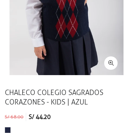
CHALECO COLEGIO SAGRADOS
CORAZONES - KIDS | AZUL
Precio
Precio
S/ 44.20
S/ 68.00
regular
de
venta