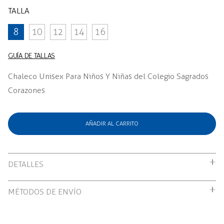
TALLA
8
10
12
14
16
GUÍA DE TALLAS
Chaleco Unisex Para Niños Y Niñas del Colegio Sagrados
Corazones
AÑADIR AL CARRITO
DETALLES
Chaleco Unisex Para Niños Y Niñas del Colegio Sagrados
MÉTODOS DE ENVÍO
Corazones
Envío gratuito por compras mayores a S/199.00