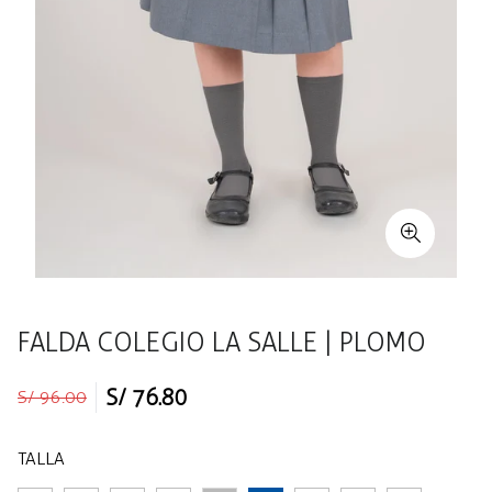
FALDA COLEGIO LA SALLE | PLOMO
Precio
Precio
S/ 76.80
S/ 96.00
regular
de
venta
TALLA