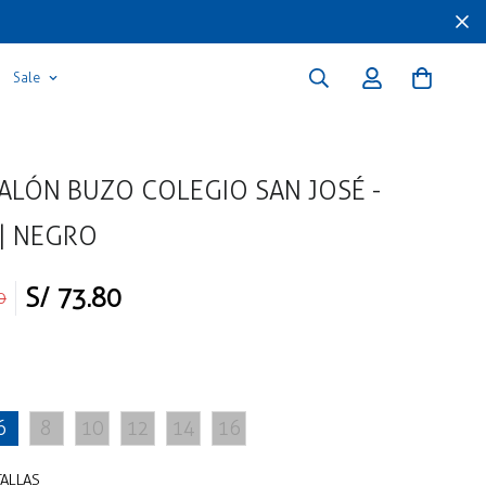
Sale
ALÓN BUZO COLEGIO SAN JOSÉ -
 | NEGRO
S/ 73.80
0
6
8
10
12
14
16
TALLAS