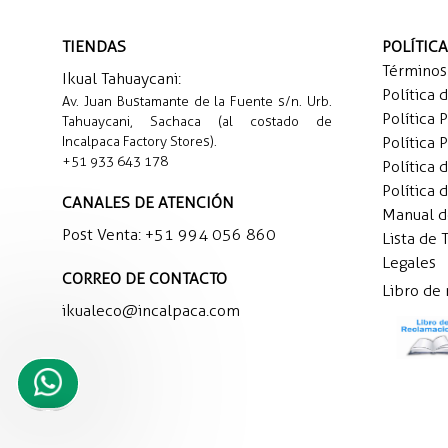
TIENDAS
POLÍTIC
Términos
Ikual Tahuaycani:
Política 
Av. Juan Bustamante de la Fuente s/n. Urb.
Política 
Tahuaycani, Sachaca (al costado de
Incalpaca Factory Stores).
Política 
+51 933 643 178
Política 
Política 
CANALES DE ATENCIÓN
Manual 
Post Venta:
+51 994 056 860
Lista de 
Legales
CORREO DE CONTACTO
Libro de
ikualeco@incalpaca.com
Necesito
ayuda