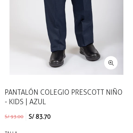
PANTALÓN COLEGIO PRESCOTT NIÑO
- KIDS | AZUL
Precio
Precio
S/ 83.70
S/ 93.00
regular
de
venta