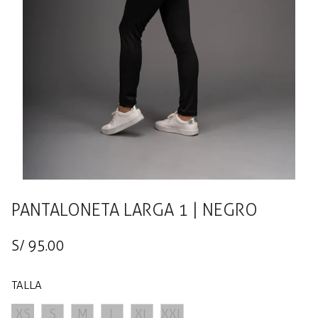
PANTALONETA LARGA 1 | NEGRO
Precio
S/ 95.00
regular
TALLA
XS
S
M
L
XL
XXL