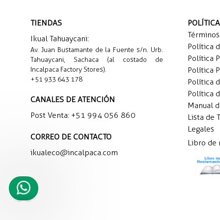
TIENDAS
POLÍTIC
Términos
Ikual Tahuaycani:
Política 
Av. Juan Bustamante de la Fuente s/n. Urb.
Política 
Tahuaycani, Sachaca (al costado de
Incalpaca Factory Stores).
Política 
+51 933 643 178
Política 
Política 
CANALES DE ATENCIÓN
Manual 
Post Venta:
+51 994 056 860
Lista de 
Legales
CORREO DE CONTACTO
Libro de
ikualeco@incalpaca.com
Necesito
ayuda