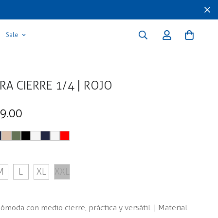
Sale
RA CIERRE 1/4 | ROJO
39.00
M
L
XL
XXL
ómoda con medio cierre, práctica y versátil. | Material