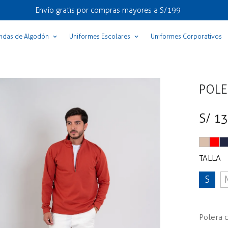
Envío gratis por compras mayores a S/199
ndas de Algodón
Uniformes Escolares
Uniformes Corporativos
POLE
Precio
S/ 1
regular
TALLA
S
Polera c