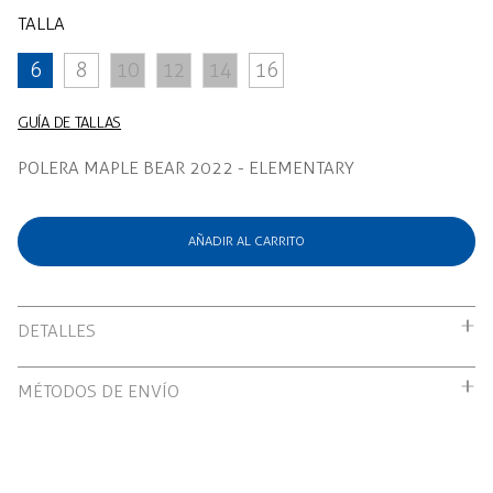
TALLA
6
8
10
12
14
16
GUÍA DE TALLAS
POLERA MAPLE BEAR 2022 - ELEMENTARY
AÑADIR AL CARRITO
DETALLES
POLERA MAPLE BEAR 2022 - ELEMENTARY
MÉTODOS DE ENVÍO
Envío gratuito por compras mayores a S/199.00
Recojo en tienda: Gratis