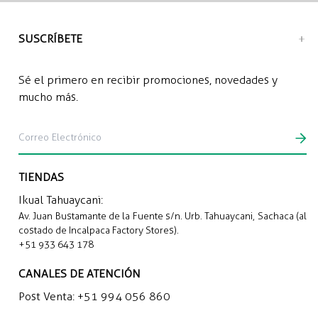
Envío a domicilio: S/12.00 soles
SUSCRÍBETE
Sé el primero en recibir promociones, novedades y
mucho más.
TIENDAS
Ikual Tahuaycani:
Av. Juan Bustamante de la Fuente s/n. Urb. Tahuaycani, Sachaca (al
costado de Incalpaca Factory Stores).
+51 933 643 178
CANALES DE ATENCIÓN
Post Venta:
+51 994 056 860