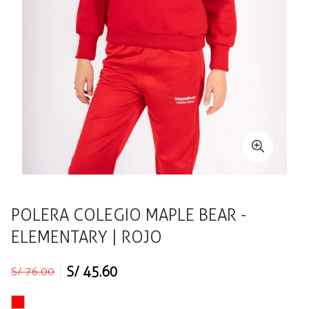
POLERA COLEGIO MAPLE BEAR -
ELEMENTARY | ROJO
Precio
Precio
S/ 45.60
S/ 76.00
regular
de
venta