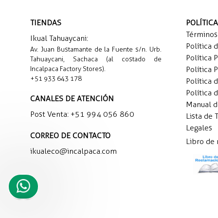
TIENDAS
POLÍTIC
Términos
Ikual Tahuaycani:
Política 
Av. Juan Bustamante de la Fuente s/n. Urb.
Política 
Tahuaycani, Sachaca (al costado de
Incalpaca Factory Stores).
Política 
+51 933 643 178
Política 
Política 
CANALES DE ATENCIÓN
Manual 
Post Venta:
+51 994 056 860
Lista de 
Legales
CORREO DE CONTACTO
Libro de
ikualeco@incalpaca.com
Necesito
ayuda