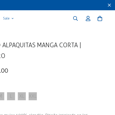
Sale
 ALPAQUITAS MANGA CORTA |
RO
.00
M
L
XL
XXL