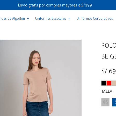
Envío gratis por compras mayores a S/199
ndas de Algodón
Uniformes Escolares
Uniformes Corporativos
POLO
BEIG
Precio
S/ 69
regular
TALLA
XS