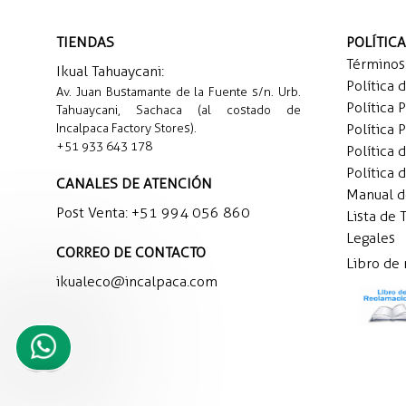
TIENDAS
POLÍTIC
Términos
Ikual Tahuaycani:
Política 
Av. Juan Bustamante de la Fuente s/n. Urb.
Política 
Tahuaycani, Sachaca (al costado de
Incalpaca Factory Stores).
Política 
+51 933 643 178
Política 
Política 
CANALES DE ATENCIÓN
Manual 
Post Venta:
+51 994 056 860
Lista de 
Legales
CORREO DE CONTACTO
Libro de
ikualeco@incalpaca.com
Necesito
ayuda