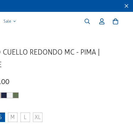
Sale
 CUELLO REDONDO MC - PIMA |
E
.00
S
M
L
XL