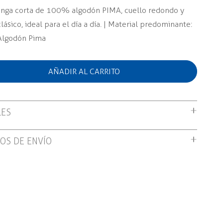
nga corta de 100% algodón PIMA, cuello redondo y
lásico, ideal para el día a día. | Material predominante:
lgodón Pima
AÑADIR AL CARRITO
LES
nga corta de 100% algodón PIMA, cuello redondo y
OS DE ENVÍO
lásico, ideal para el día a día. | Material predominante:
ratuito por compras mayores a S/199.00
lgodón Pima
n tienda: Gratis
domicilio: S/12.00 soles