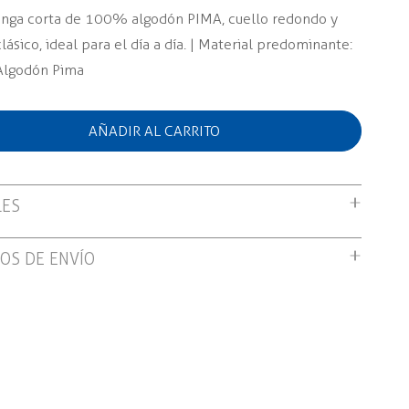
nga corta de 100% algodón PIMA, cuello redondo y
lásico, ideal para el día a día. | Material predominante:
lgodón Pima
AÑADIR AL CARRITO
LES
nga corta de 100% algodón PIMA, cuello redondo y
OS DE ENVÍO
lásico, ideal para el día a día. | Material predominante:
ratuito por compras mayores a S/199.00
lgodón Pima
n tienda: Gratis
domicilio: S/12.00 soles