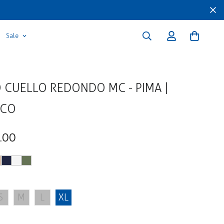
Sale
 CUELLO REDONDO MC - PIMA |
NCO
.00
S
M
L
XL