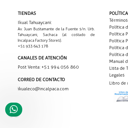
TIENDAS
POLÍTIC
Términos
Ikual Tahuaycani:
Política 
Av. Juan Bustamante de la Fuente s/n. Urb.
Política 
Tahuaycani, Sachaca (al costado de
Incalpaca Factory Stores).
Política 
+51 933 643 178
Política 
Política 
CANALES DE ATENCIÓN
Manual 
Post Venta:
+51 994 056 860
Lista de 
Legales
CORREO DE CONTACTO
Libro de
ikualeco@incalpaca.com
Necesito
ayuda