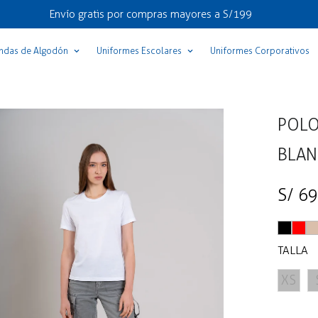
Envío gratis por compras mayores a S/199
ndas de Algodón
Uniformes Escolares
Uniformes Corporativos
POLO
BLA
Precio
S/ 69
regular
TALLA
XS