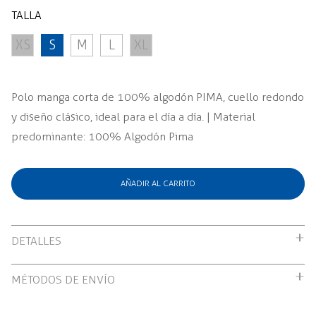
TALLA
XS
S
M
L
XL
Polo manga corta de 100% algodón PIMA, cuello redondo
y diseño clásico, ideal para el día a día. | Material
predominante: 100% Algodón Pima
AÑADIR AL CARRITO
DETALLES
Polo manga corta de 100% algodón PIMA, cuello redondo
MÉTODOS DE ENVÍO
y diseño clásico, ideal para el día a día. | Material
Envío gratuito por compras mayores a S/199.00