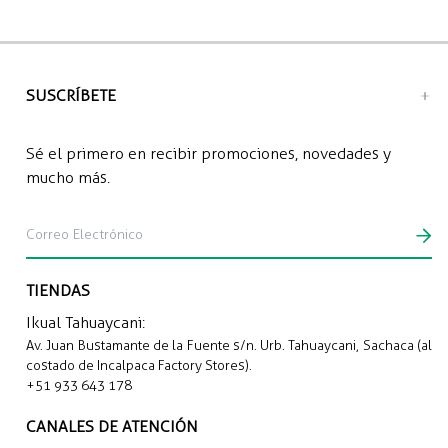
predominante: 100% Algodón Pima
Recojo en tienda: Gratis
Envío a domicilio: S/12.00 soles
SUSCRÍBETE
Sé el primero en recibir promociones, novedades y
mucho más.
TIENDAS
Ikual Tahuaycani:
Av. Juan Bustamante de la Fuente s/n. Urb. Tahuaycani, Sachaca (al
costado de Incalpaca Factory Stores).
+51 933 643 178
CANALES DE ATENCIÓN