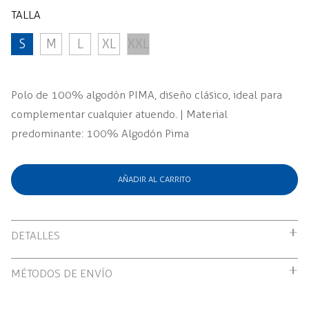
TALLA
S
M
L
XL
XXL
Polo de 100% algodón PIMA, diseño clásico, ideal para
complementar cualquier atuendo. | Material
predominante: 100% Algodón Pima
AÑADIR AL CARRITO
DETALLES
Polo de 100% algodón PIMA, diseño clásico, ideal para
MÉTODOS DE ENVÍO
complementar cualquier atuendo. | Material
Envío gratuito por compras mayores a S/199.00