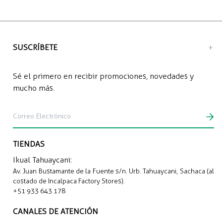
predominante: 100% Algodón Pima
Recojo en tienda: Gratis
Envío a domicilio: S/12.00 soles
SUSCRÍBETE
Sé el primero en recibir promociones, novedades y
mucho más.
TIENDAS
Ikual Tahuaycani:
Av. Juan Bustamante de la Fuente s/n. Urb. Tahuaycani, Sachaca (al
costado de Incalpaca Factory Stores).
+51 933 643 178
CANALES DE ATENCIÓN