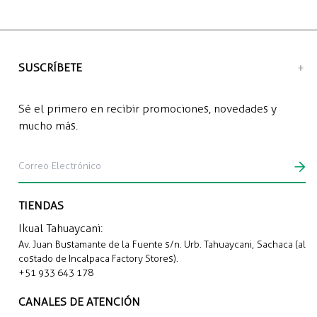
Material predominante: 100% Algodón Pima
Recojo en tienda: Gratis
Envío a domicilio: S/12.00 soles
SUSCRÍBETE
Sé el primero en recibir promociones, novedades y
mucho más.
TIENDAS
Ikual Tahuaycani:
Av. Juan Bustamante de la Fuente s/n. Urb. Tahuaycani, Sachaca (al
costado de Incalpaca Factory Stores).
+51 933 643 178
CANALES DE ATENCIÓN