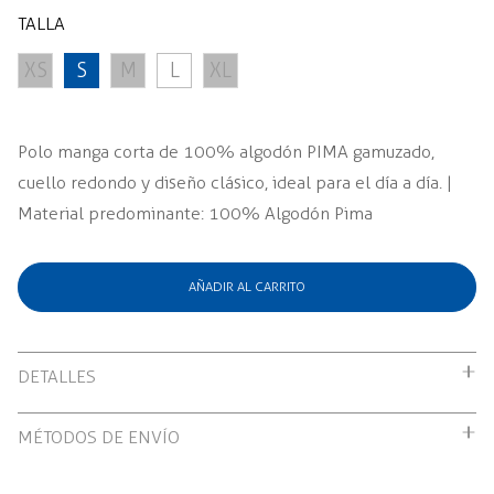
TALLA
XS
S
M
L
XL
Polo manga corta de 100% algodón PIMA gamuzado,
cuello redondo y diseño clásico, ideal para el día a día. |
Material predominante: 100% Algodón Pima
AÑADIR AL CARRITO
DETALLES
Polo manga corta de 100% algodón PIMA gamuzado,
MÉTODOS DE ENVÍO
cuello redondo y diseño clásico, ideal para el día a día. |
Envío gratuito por compras mayores a S/199.00