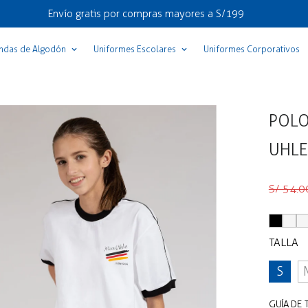
Envío gratis por compras mayores a S/199
ndas de Algodón
Uniformes Escolares
Uniformes Corporativos
POLO
UHLE
Precio
Precio
S/ 54.0
regular
de
venta
TALLA
S
GUÍA DE 