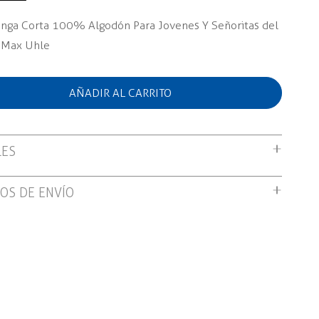
nga Corta 100% Algodón Para Jovenes Y Señoritas del
 Max Uhle
AÑADIR AL CARRITO
LES
nga Corta 100% Algodón Para Jovenes Y Señoritas del
OS DE ENVÍO
 Max Uhle
ratuito por compras mayores a S/199.00
n tienda: Gratis
domicilio: S/12.00 soles