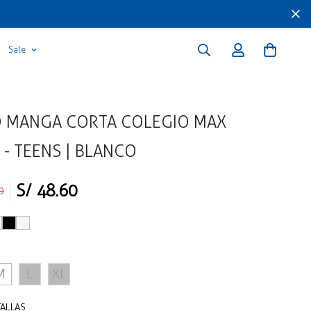
Sale
 MANGA CORTA COLEGIO MAX
 - TEENS | BLANCO
S/ 48.60
0
M
L
XL
TALLAS