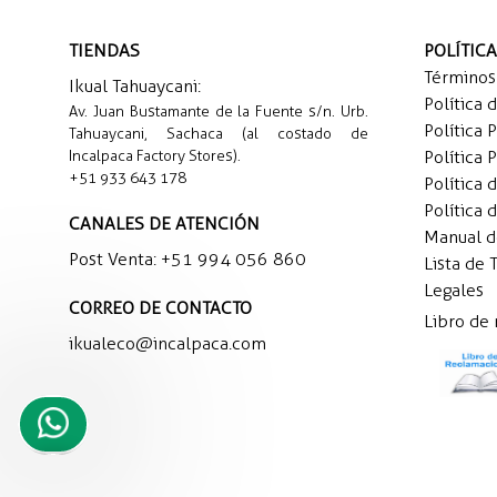
TIENDAS
POLÍTIC
Términos
Ikual Tahuaycani:
Política 
Av. Juan Bustamante de la Fuente s/n. Urb.
Política 
Tahuaycani, Sachaca (al costado de
Incalpaca Factory Stores).
Política 
+51 933 643 178
Política 
Política 
CANALES DE ATENCIÓN
Manual 
Post Venta:
+51 994 056 860
Lista de 
Legales
CORREO DE CONTACTO
Libro de
ikualeco@incalpaca.com
Necesito
ayuda