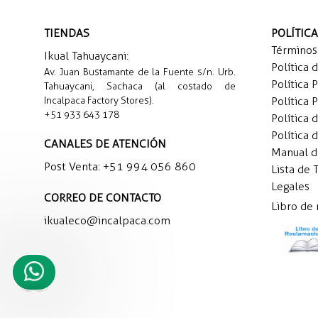
TIENDAS
POLÍTIC
Términos
Ikual Tahuaycani:
Política 
Av. Juan Bustamante de la Fuente s/n. Urb.
Política 
Tahuaycani, Sachaca (al costado de
Incalpaca Factory Stores).
Política 
+51 933 643 178
Política 
Política 
CANALES DE ATENCIÓN
Manual 
Post Venta:
+51 994 056 860
Lista de 
Legales
CORREO DE CONTACTO
Libro de
ikualeco@incalpaca.com
Necesito
ayuda