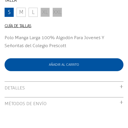
TALLA
S
M
L
XL
XXL
GUÍA DE TALLAS
Polo Manga Larga 100% Algodón Para Jovenes Y
Señoritas del Colegio Prescott
AÑADIR AL CARRITO
DETALLES
Polo Manga Larga 100% Algodón Para Jovenes Y
MÉTODOS DE ENVÍO
Señoritas del Colegio Prescott
Envío gratuito por compras mayores a S/199.00
Recojo en tienda: Gratis