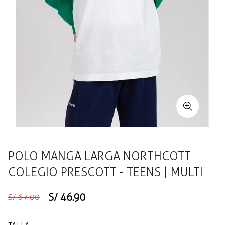
POLO MANGA LARGA NORTHCOTT
COLEGIO PRESCOTT - TEENS | MULTI
Precio
Precio
S/ 46.90
S/ 67.00
regular
de
venta