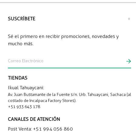
Envío a domicilio: S/12.00 soles
SUSCRÍBETE
Sé el primero en recibir promociones, novedades y
mucho más.
TIENDAS
Ikual Tahuaycani:
Av. Juan Bustamante de la Fuente s/n. Urb. Tahuaycani, Sachaca (al
costado de Incalpaca Factory Stores).
+51 933 643 178
CANALES DE ATENCIÓN
Post Venta:
+51 994 056 860