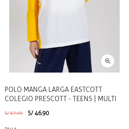
POLO MANGA LARGA EASTCOTT
COLEGIO PRESCOTT - TEENS | MULTI
Precio
Precio
S/ 46.90
S/ 67.00
regular
de
venta