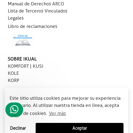
Manual de Derechos ARCO
Lista de Terceros Vinculados
Legales
Libro de reclamaciones
SOBRE IKUAL
KOMFORT | KUSI
KOLE
KORP
REDES SOCIALES
Este sitio utiliza cookies para mejorar su experiencia
Facebook
de usuario. Al utilizar nuestra tienda en línea, acepta
Instagram
el uso de cookies.
Ver más
TikTok
Necesito
ayuda
Declinar
Aceptar
para