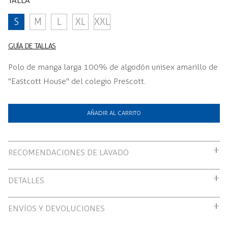
TALLA
S
M
L
XL
XXL
GUÍA DE TALLAS
Polo de manga larga 100% de algodón unisex amarillo de
"Eastcott House" del colegio Prescott.
AÑADIR AL CARRITO
RECOMENDACIONES DE LAVADO
Lavar antes de usar
DETALLES
Lavar con agua fría
Lavar antes de usar
Lavar por separado
ENVÍOS Y DEVOLUCIONES
Lavar con agua fría
Secado ciclo suave