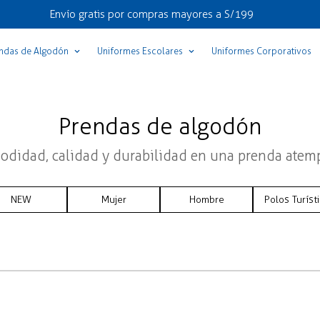
Envío gratis por compras mayores a S/199
ndas de Algodón
Uniformes Escolares
Uniformes Corporativos
Prendas de algodón
didad, calidad y durabilidad en una prenda atem
NEW
Mujer
Hombre
Polos Turíst