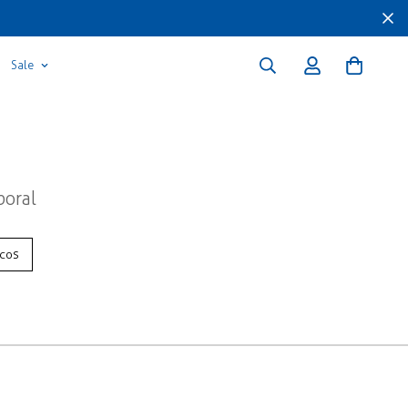
Sale
poral
icos