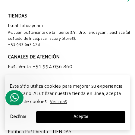
TIENDAS
Ikual Tahuaycani:
Av. Juan Bustamante de la Fuente s/n. Urb. Tahuaycani, Sachaca (al
costado de Incalpaca Factory Stores).
+51 933 643 178
CANALES DE ATENCIÓN
Post Venta:
+51 994 056 860
CORREO DE CONTACTO
Este sitio utiliza cookies para mejorar su experiencia
ikualeco@incalpaca.com
de usuario. Al utilizar nuestra tienda en línea, acepta
el uso de cookies.
Ver más
POLÍTICAS
Términos y condiciones
Necesito
ayuda
Política de Privacidad
Declinar
Aceptar
para
Política Post Venta - WEB
comprar
Política Post Venta - TIENDAS