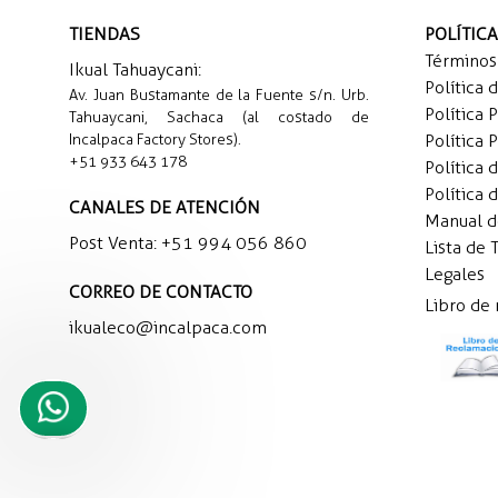
TIENDAS
POLÍTIC
Términos
Ikual Tahuaycani:
Política 
Av. Juan Bustamante de la Fuente s/n. Urb.
Política 
Tahuaycani, Sachaca (al costado de
Incalpaca Factory Stores).
Política 
+51 933 643 178
Política 
Política 
CANALES DE ATENCIÓN
Manual 
Post Venta:
+51 994 056 860
Lista de 
Legales
CORREO DE CONTACTO
Libro de
ikualeco@incalpaca.com
Necesito
ayuda
para