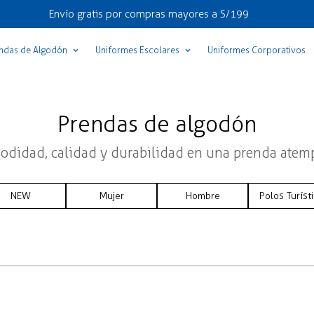
Envío gratis por compras mayores a S/199
ndas de Algodón
Uniformes Escolares
Uniformes Corporativos
Prendas de algodón
didad, calidad y durabilidad en una prenda atem
NEW
Mujer
Hombre
Polos Turíst