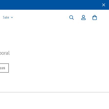
Sale
poral
icos